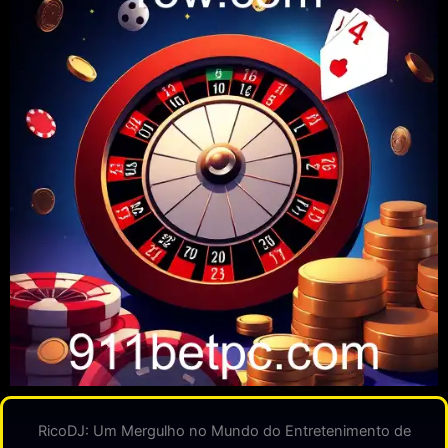
RicoDJ: Um Mergulho no Mundo do Entretenimento de