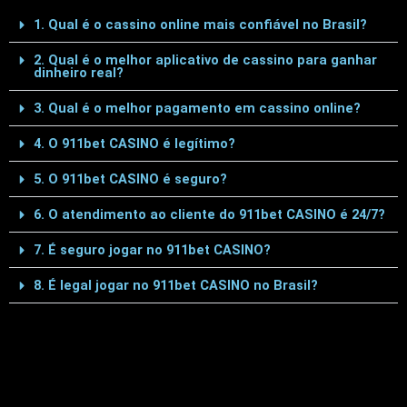
1. Qual é o cassino online mais confiável no Brasil?
2. Qual é o melhor aplicativo de cassino para ganhar
dinheiro real?
3. Qual é o melhor pagamento em cassino online?
4. O 911bet CASINO é legítimo?
5. O 911bet CASINO é seguro?
6. O atendimento ao cliente do 911bet CASINO é 24/7?
7. É seguro jogar no 911bet CASINO?
8. É legal jogar no 911bet CASINO no Brasil?