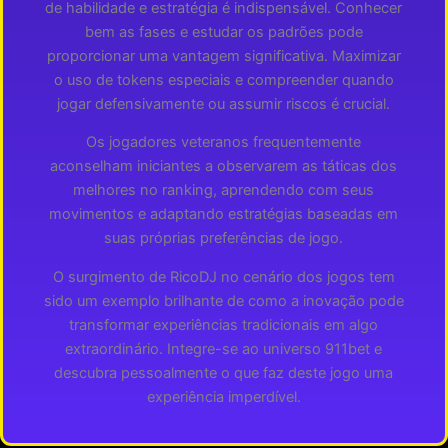
de habilidade e estratégia é indispensável. Conhecer
bem as fases e estudar os padrões pode
proporcionar uma vantagem significativa. Maximizar
o uso de tokens especiais e compreender quando
jogar defensivamente ou assumir riscos é crucial.
Os jogadores veteranos frequentemente
aconselham iniciantes a observarem as táticas dos
melhores no ranking, aprendendo com seus
movimentos e adaptando estratégias baseadas em
suas próprias preferências de jogo.
O surgimento de RicoDJ no cenário dos jogos tem
sido um exemplo brilhante de como a inovação pode
transformar experiências tradicionais em algo
extraordinário. Integre-se ao universo 911bet e
descubra pessoalmente o que faz deste jogo uma
experiência imperdível.