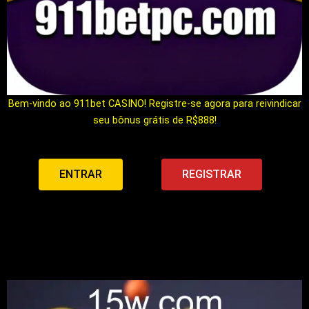
Bem-vindo ao 911bet CASINO! Registre-se agora para reivindicar
seu bônus grátis de R$888!
ENTRAR
REGISTRAR