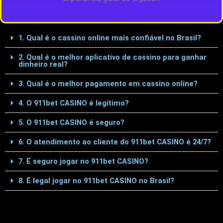
1. Qual é o cassino online mais confiável no Brasil?
2. Qual é o melhor aplicativo de cassino para ganhar
dinheiro real?
3. Qual é o melhor pagamento em cassino online?
4. O 911bet CASINO é legítimo?
5. O 911bet CASINO é seguro?
6. O atendimento ao cliente do 911bet CASINO é 24/7?
7. É seguro jogar no 911bet CASINO?
8. É legal jogar no 911bet CASINO no Brasil?