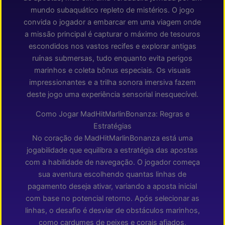
mundo subaquático repleto de mistérios. O jogo
convida o jogador a embarcar em uma viagem onde
a missão principal é capturar o máximo de tesouros
escondidos nos vastos recifes e explorar antigas
ruínas submersas, tudo enquanto evita perigos
marinhos e coleta bônus especiais. Os visuais
impressionantes e a trilha sonora imersiva fazem
deste jogo uma experiência sensorial inesquecível.
Como Jogar MadHitMarlinBonanza: Regras e
Estratégias
No coração de MadHitMarlinBonanza está uma
jogabilidade que equilibra a estratégia das apostas
com a habilidade de navegação. O jogador começa
sua aventura escolhendo quantas linhas de
pagamento deseja ativar, variando a aposta inicial
com base no potencial retorno. Após selecionar as
linhas, o desafio é desviar de obstáculos marinhos,
como cardumes de peixes e corais afiados,