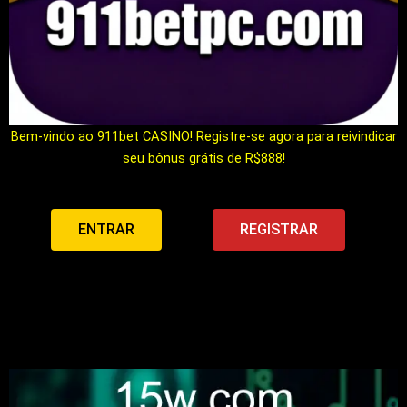
Bem-vindo ao 911bet CASINO! Registre-se agora para reivindicar
seu bônus grátis de R$888!
ENTRAR
REGISTRAR