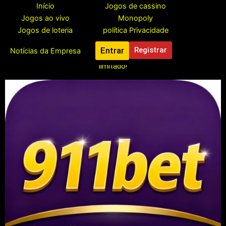
Pular
Início
Jogos de cassino
para
Jogos ao vivo
Monopoly
o
Jogos de loteria
política Privacidade
conteúdo
Entrar
Registrar
Notícias da Empresa
Registre-se para reivindicar seu bônus grátis de R$888, tempo
limitado!