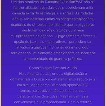
Um dos atrativos do DiamondExplosion7sSE são as
funcionalidades especiais que proporcionam uma
camada extra de estratégia e surpresa. As rodadas
bônus são desbloqueadas ao atingir combinações
especiais de símbolos, permitindo que os jogadores
desfrutem de giros gratuitos ou ativem
multiplicadores de ganhos. O jogo também oferece a
opção de jackpots acumulativos, que podem ser
ativados a qualquer momento durante o jogo,
adicionando um elemento emocionante de incerteza
e oportunidade de grandes prêmios.
Conexão com Eventos Atuais
Na conjuntura atual, onde a digitalização é
dominante e a busca por entretenimento seguro está
em alta, jogos como DiamondExplosion7sSE
tornam-se atrativos não apenas por suas
características divertidas, mas também pela
conveniência que proporcionam. Com o retorno