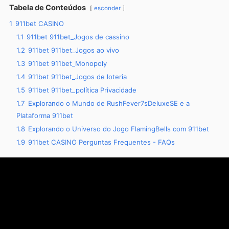
Tabela de Conteúdos
esconder
1
911bet CASINO
1.1
911bet 911bet_Jogos de cassino
1.2
911bet 911bet_Jogos ao vivo
1.3
911bet 911bet_Monopoly
1.4
911bet 911bet_Jogos de loteria
1.5
911bet 911bet_política Privacidade
1.7
Explorando o Mundo de RushFever7sDeluxeSE e a
Plataforma 911bet
1.8
Explorando o Universo do Jogo FlamingBells com 911bet
1.9
911bet CASINO Perguntas Frequentes - FAQs