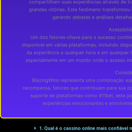
compartilham suas experiências através de tr
grandes vitórias. Este fenômeno transformou 
gerando debates e análises detalha
Acessibil
Um dos fatores-chave para o sucesso contínu
disponível em várias plataformas, incluindo disp
da experiência a qualquer hora e em qualquer lu
especialmente em um mundo onde o acesso imed
Conside
BlazingWins representa uma combinação equi
recompensa, fatores que contribuem para sua po
suporte de plataformas como 911bet, este jo
experiências emocionantes e envolvent
1. Qual é o cassino online mais confiável 