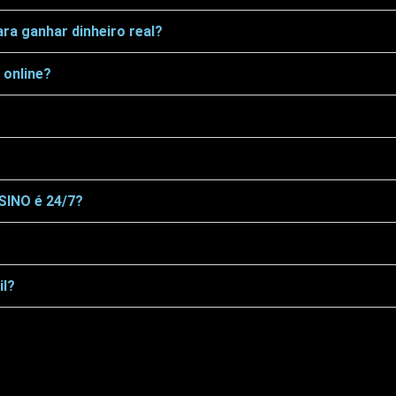
ara ganhar dinheiro real?
 online?
SINO é 24/7?
il?