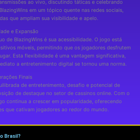
ansmissões ao vivo, discutindo táticas e celebrando
BlazingWins em um tópico quente nas redes sociais,
das que ampliam sua visibilidade e apelo.
idade e Expansão
o de BlazingWins é sua acessibilidade. O jogo está
ositivos móveis, permitindo que os jogadores desfrutem
gar. Esta flexibilidade é uma vantagem significativa,
iato a entretenimento digital se tornou uma norma.
rações Finais
librada de entretenimento, desafio e potencial de
sição de destaque no setor de cassinos online. Com o
go continua a crescer em popularidade, oferecendo
es que cativam jogadores ao redor do mundo.
no Brasil?