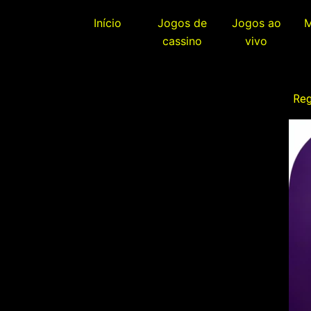
Pular
Início
Jogos de
Jogos ao
M
para
cassino
vivo
o
conteúdo
Reg