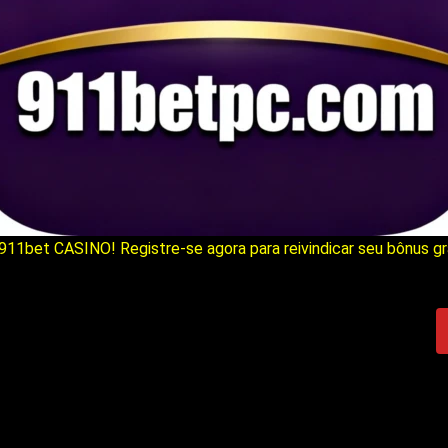
911bet CASINO! Registre-se agora para reivindicar seu bônus gr