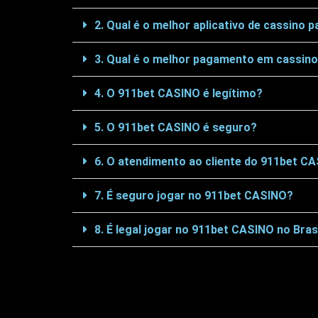
2. Qual é o melhor aplicativo de cassino p
3. Qual é o melhor pagamento em cassino
4. O 911bet CASINO é legítimo?
5. O 911bet CASINO é seguro?
6. O atendimento ao cliente do 911bet CA
7. É seguro jogar no 911bet CASINO?
8. É legal jogar no 911bet CASINO no Bras